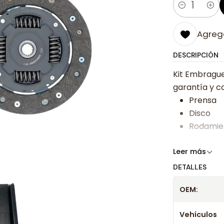
Cantidad
Agrega
DESCRIPCIÓN
Kit Embrague
garantía y ca
Prensa
Disco
Rodamie
Somos especi
Leer más
bajos y ases
DETALLES
Despacharem
OEM:
24 hrs hábile
confirmación
Vehículos