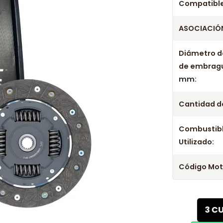
Años c
Compatible
ASOCIACIÓN
Kit Embrague
Kit Embrague
Diámetro d
Kit Embrague
de embrag
Kit Embrague
mm:
Kit Embrague
Kit Embrague
Cantidad de
Kit Embrague
Kit Embrague
Combustib
Kit Embrague
Utilizado:
Código Mot
3 C