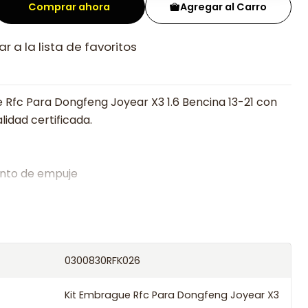
Comprar ahora
Agregar al Carro
r a la lista de favoritos
 Rfc Para Dongfeng Joyear X3 1.6 Bencina 13-21 con
lidad certificada.
nto de empuje
alistas en embragues desde 2019, ofreciendo precios
oría experta.
os el producto con transportista en un máximo de
0300830RFK026
s o retira gratis en tienda previo correo de
.
Kit Embrague Rfc Para Dongfeng Joyear X3