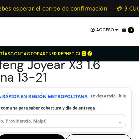
it Embrague Rfc Para Dongfeng Joyear X3 1.6 Bencina 13-21
mo de 24 hrs hábiles.
 esperar el correo de confirmación — 💳 3 CUOTA
 y Alternativos 🚚 Envíos diariamente a todo Chi
ACCESO
0
mbrague Rfc Para
TÍAS
CONTACTO
PARTNER REPNET.CL
eng Joyear X3 1.6
na 13-21
A RÁPIDA EN REGIÓN METROPOLITANA
Envíos a todo Chile
u comuna para saber cobertura y día de entrega
⌄