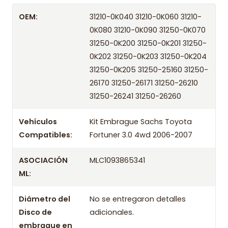
Despacharemos el producto con transportista en
OEM:
31210-0K040 31210-0K060 31210-
un máximo de 24 hrs hábiles o retira gratis en
0K080 31210-0K090 31250-0K070
tienda previo correo de confirmación.
31250-0K200 31250-0K201 31250-
Años compatibles
0K202 31250-0K203 31250-0K204
31250-0K205 31250-25160 31250-
Kit Embrague Sachs Toyota Fortuner 3.0 4wd 2006
26170 31250-26171 31250-26210
Kit Embrague Sachs Toyota Fortuner 3.0 4wd 2007
31250-26241 31250-26260
Vehículos
Kit Embrague Sachs Toyota
Compatibles:
Fortuner 3.0 4wd 2006-2007
ASOCIACIÓN
MLC1093865341
ML:
Diámetro del
No se entregaron detalles
Disco de
adicionales.
embrague en