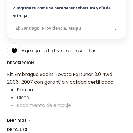
📍 Ingresa tu comuna para saber cobertura y día de
entrega
⌄
Agregar a la lista de favoritos
DESCRIPCIÓN
Kit Embrague Sachs Toyota Fortuner 3.0 4wd
2006-2007 con garantía y calidad certificada.
Prensa
Disco
Rodamiento de empuje
Somos especialistas en embragues desde 2019,
Leer más
ofreciendo precios bajos y asesoría experta.
DETALLES