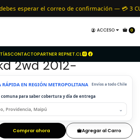
ota
Kit Embrague Toyota Hilux 2.5 2kd 2wd 2012-
mo de 24 hrs hábiles.
s esperar el correo de confirmación — 💳 3 CUOT
s y Alternativos 🚚 Envíos diariamente a todo Ch
ACCESO
0
mbrague Toyota Hilux
TÍAS
CONTACTO
PARTNER REPNET.CL
2kd 2wd 2012-
A RÁPIDA EN REGIÓN METROPOLITANA
Envíos a todo Chile
u comuna para saber cobertura y día de entrega
⌄
Comprar ahora
Agregar al Carro