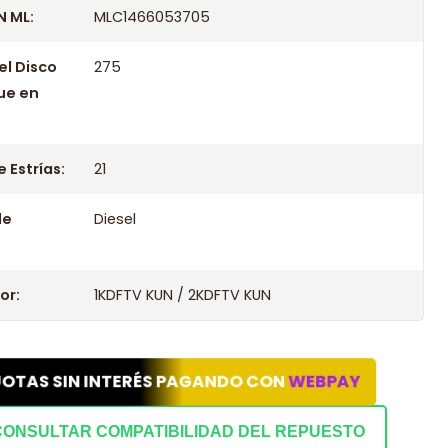
 ML:
MLC1466053705
el Disco
275
ue en
 Estrías:
21
le
Diesel
or:
1KDFTV KUN / 2KDFTV KUN
UOTAS SIN INTERÉS PAGANDO CON
WEBPAY
CONSULTAR COMPATIBILIDAD DEL REPUESTO