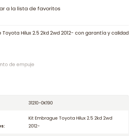
r a la lista de favoritos
 Toyota Hilux 2.5 2kd 2wd 2012- con garantía y calidad
nto de empuje
alistas en embragues desde 2019, ofreciendo precios
oría experta.
os el producto con transportista en un máximo de
31210-0K190
s o retira gratis en tienda previo correo de
.
Kit Embrague Toyota Hilux 2.5 2kd 2wd
s:
2012-