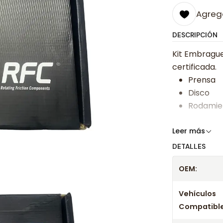
Agrega
DESCRIPCIÓN
Kit Embrague
certificada.
Prensa
Disco
Rodamie
Somos especi
Leer más
bajos y ases
DETALLES
Despacharem
OEM:
24 hrs hábile
confirmación
Vehículos
Compatible