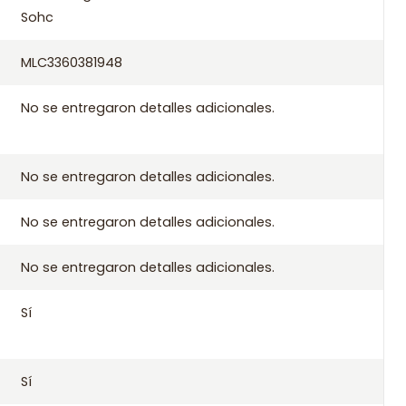
Sohc
MLC3360381948
pra
No se entregaron detalles adicionales.
 aplicables de Santiago si compras antes de las 10:30 de lunes
 a todo Chile.
No se entregaron detalles adicionales.
No se entregaron detalles adicionales.
No se entregaron detalles adicionales.
Sí
G8 2050-H2 2050-H3 2050-J1 2050-L9 2051-49 2051-J4 2051-J5
87
Sí