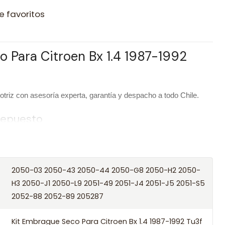
e favoritos
 Para Citroen Bx 1.4 1987-1992
riz con asesoría experta, garantía y despacho a todo Chile.
 repuesto
Kit Embrague Seco Para Citroen Bx 1.4 1987-1992 Tu3f
SOHC
2050-03 2050-43 2050-44 2050-G8 2050-H2 2050-
Seco
H3 2050-J1 2050-L9 2051-49 2051-J4 2051-J5 2051-S5
2052-88 2052-89 205287
/ Códigos equivalentes
Kit Embrague Seco Para Citroen Bx 1.4 1987-1992 Tu3f