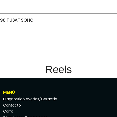
998 TU3AF SOHC
Reels
MENÚ
Diagnóstico averías/Garantía
Contacto
Carro