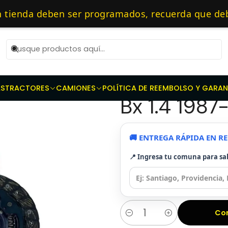
s
Repuestos de transmisión
Kit de Embragues
Kit Embrague S
as 10 AM de Lunes a Viernes y entregaremos al transporte en un máxi
enda deben ser programados, recuerda que debes
ialistas en embragues — 🔧 Repuestos Originales
|
Kit Embrag
AS
TRACTORES
CAMIONES
POLÍTICA DE REEMBOLSO Y GARAN
Bx 1.4 1987
🚚 ENTREGA RÁPIDA EN 
📍 Ingresa tu comuna para sa
Co
Cantidad