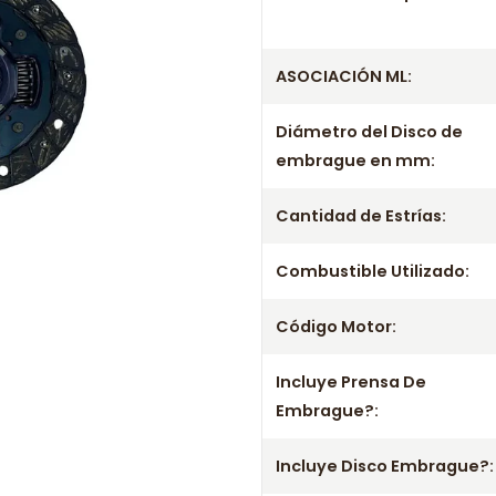
Información técnica
Producto
ASOCIACIÓN ML:
Información de com
Diámetro del Disco de
Entrega el mismo día en comunas
embrague en mm:
a viernes. Realizamos despachos
Incluye
Cantidad de Estrías:
- Prensa
Combustible Utilizado:
- Disco
- Rodamiento / Collarín
Código Motor:
Aplicación por años
Incluye Prensa De
1987 1988 1989 1990 1991 1992
Embrague?:
2050-03 2050-43 2050-44 2050-
2051-S5 2052-88 2052-89 2052
Incluye Disco Embrague?:
Información importante