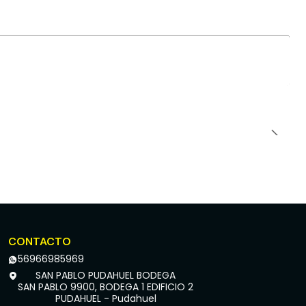
CONTACTO
56966985969
SAN PABLO PUDAHUEL BODEGA
SAN PABLO 9900, BODEGA 1 EDIFICIO 2
PUDAHUEL - Pudahuel