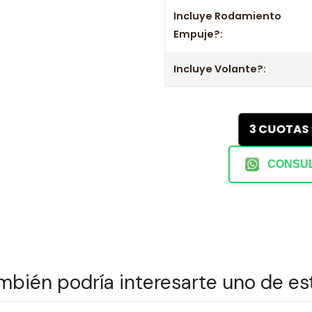
Incluye Rodamiento
- Mejora el rendimiento y la confi
Empuje?:
- No olvides consultar la aplicac
Incluye Volante?:
3 CUOTAS
CONSUL
mbién podría interesarte uno de es