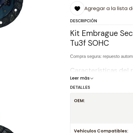
Agregar a la lista d
DESCRIPCIÓN
Kit Embrague Seco
Tu3f SOHC
Compra segura: repuesto automot
Características del
Leer más
DETALLES
Producto
OEM:
Marca
OEM
Vehículos Compatibles: