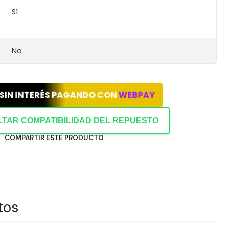
Sí
abilidad con este kit.
ión con tu chasis o datos del vehículo.
No
 SIN INTERÉS PAGANDO CON
WEBPAY
TAR COMPATIBILIDAD DEL REPUESTO
COMPARTIR ESTE PRODUCTO
tos