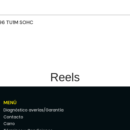
996 TU1M SOHC
Reels
MENÚ
Diagnóstico averías/Garantía
Contacto
Carro