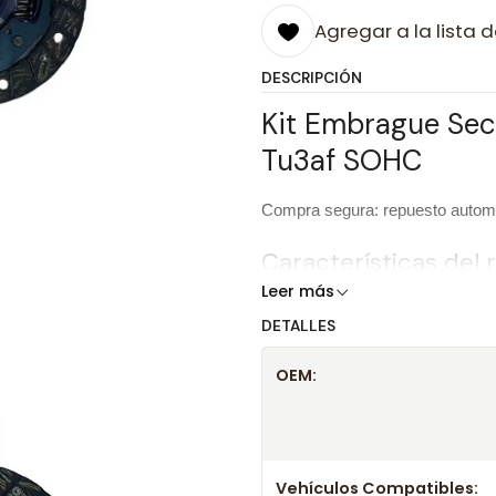
Agregar a la lista d
DESCRIPCIÓN
Kit Embrague Sec
Tu3af SOHC
Compra segura: repuesto automot
Características del
Leer más
DETALLES
Producto
OEM:
Marca
OEM
Vehículos Compatibles: