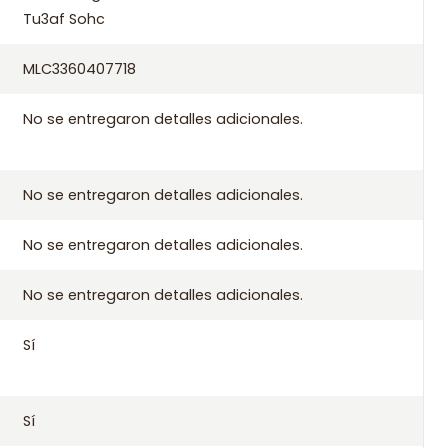
Tu3af Sohc
MLC3360407718
pra
No se entregaron detalles adicionales.
 aplicables de Santiago si compras antes de las 10:30 de lunes
 a todo Chile.
No se entregaron detalles adicionales.
No se entregaron detalles adicionales.
No se entregaron detalles adicionales.
Sí
G8 2050-H2 2050-H3 2050-J1 2050-L9 2051-49 2051-J4 2051-J5
87
Sí