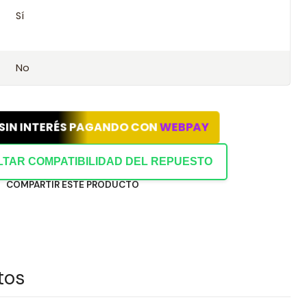
Sí
abilidad con este kit.
ión con tu chasis o datos del vehículo.
No
 SIN INTERÉS PAGANDO CON
WEBPAY
TAR COMPATIBILIDAD DEL REPUESTO
COMPARTIR ESTE PRODUCTO
tos