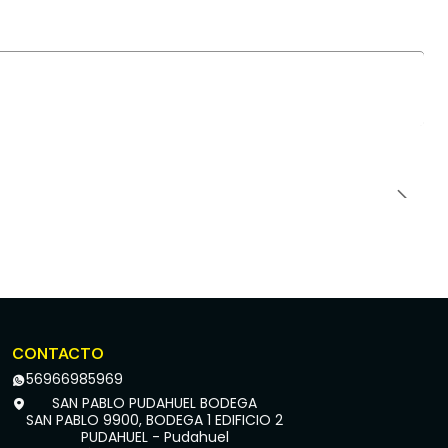
CONTACTO
56966985969
SAN PABLO PUDAHUEL BODEGA
SAN PABLO 9900, BODEGA 1 EDIFICIO 2
PUDAHUEL - Pudahuel