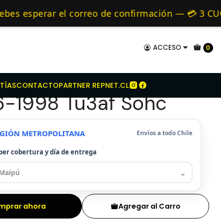
co Para Citroen C15 1.4 1996-1998 Tu3af Sohc
mo de 24 hrs hábiles.
s esperar el correo de confirmación — 💳 3 CUOT
s y Alternativos 🚚 Envíos diariamente a todo Ch
ACCESO
0
ue Seco Para Citroen
TÍAS
CONTACTO
PARTNER REPNET.CL
96-1998 Tu3af Sohc
REGIÓN METROPOLITANA
Envíos a todo Chile
ber cobertura y día de entrega
⌄
mprar ahora
Agregar al Carro