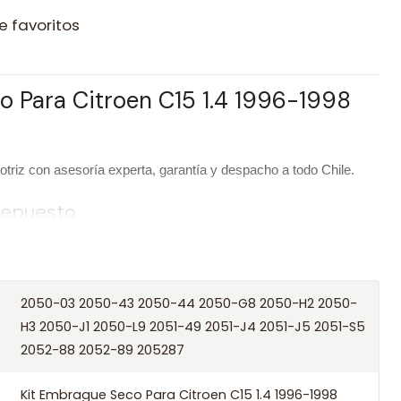
e favoritos
o Para Citroen C15 1.4 1996-1998
riz con asesoría experta, garantía y despacho a todo Chile.
 repuesto
Kit Embrague Seco Para Citroen C15 1.4 1996-1998 Tu3af
SOHC
2050-03 2050-43 2050-44 2050-G8 2050-H2 2050-
Seco
H3 2050-J1 2050-L9 2051-49 2051-J4 2051-J5 2051-S5
2052-88 2052-89 205287
/ Códigos equivalentes
Kit Embrague Seco Para Citroen C15 1.4 1996-1998