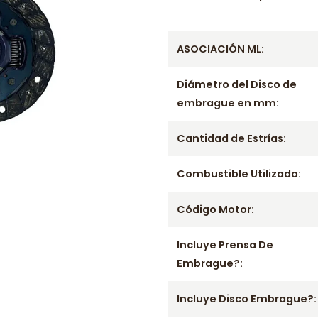
Información técnica
Producto
ASOCIACIÓN ML:
Información de com
Diámetro del Disco de
Entrega el mismo día en comunas
embrague en mm:
a viernes. Realizamos despachos
Incluye
Cantidad de Estrías:
- Prensa
Combustible Utilizado:
- Disco
- Rodamiento / Collarín
Código Motor:
Aplicación por años
Incluye Prensa De
1996 1997 1998
Embrague?:
2050-03 2050-43 2050-44 2050-
2051-S5 2052-88 2052-89 2052
Incluye Disco Embrague?:
Información importante