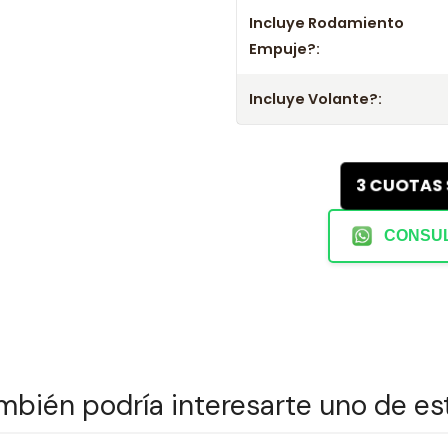
Incluye Rodamiento
- Mejora el rendimiento y la confi
Empuje?:
- No olvides consultar la aplicac
Incluye Volante?:
3 CUOTAS
CONSUL
mbién podría interesarte uno de es