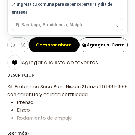
📍 Ingresa tu comuna para saber cobertura y día de
entrega
⌄
Comprar ahora
Agregar al Carro
Cantidad
Agregar a la lista de favoritos
DESCRIPCIÓN
Kit Embrague Seco Para Nissan Stanza 1.6 1981-1989
con garantía y calidad certificada.
Prensa
Disco
Rodamiento de empuje
Somos especialistas en embragues desde 2019,
Leer más