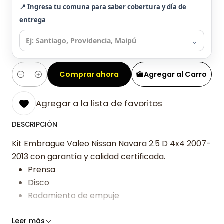
📍 Ingresa tu comuna para saber cobertura y día de
entrega
⌄
Comprar ahora
Agregar al Carro
Cantidad
Agregar a la lista de favoritos
DESCRIPCIÓN
Kit Embrague Valeo Nissan Navara 2.5 D 4x4 2007-
2013 con garantía y calidad certificada.
Prensa
Disco
Rodamiento de empuje
Somos especialistas en embragues desde 2019,
Leer más