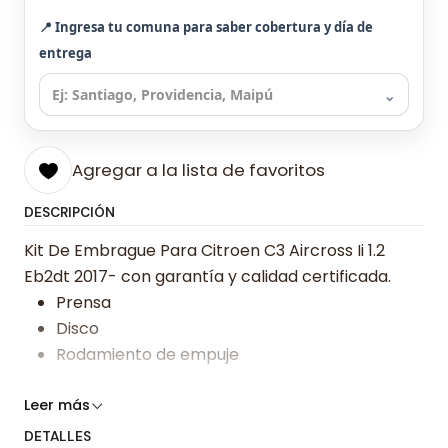
📍 Ingresa tu comuna para saber cobertura y día de
entrega
⌄
Agregar a la lista de favoritos
DESCRIPCIÓN
Kit De Embrague Para Citroen C3 Aircross Ii 1.2
Eb2dt 2017- con garantía y calidad certificada.
Prensa
Disco
Rodamiento de empuje
Somos especialistas en embragues desde 2019,
Leer más
ofreciendo precios bajos y asesoría experta.
DETALLES