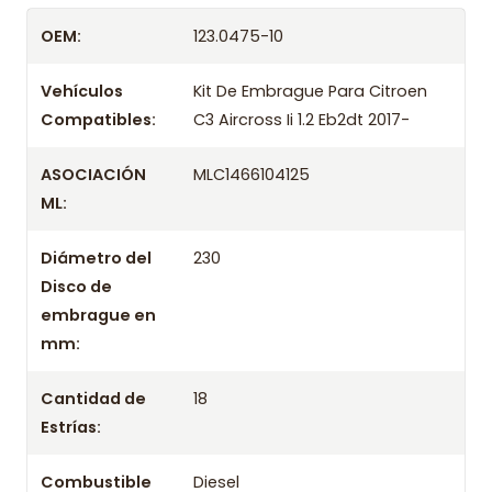
Despacharemos el producto con transportista en
OEM:
123.0475-10
un máximo de 24 hrs hábiles o retira gratis en
tienda previo correo de confirmación.
Vehículos
Kit De Embrague Para Citroen
Compatibles:
C3 Aircross Ii 1.2 Eb2dt 2017-
ASOCIACIÓN
MLC1466104125
ML:
Diámetro del
230
Disco de
embrague en
mm:
Cantidad de
18
Estrías:
Combustible
Diesel