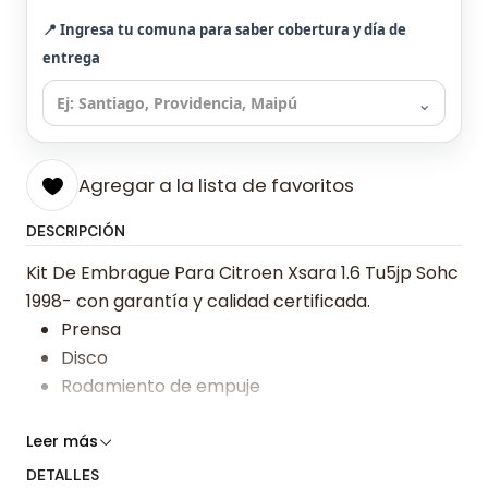
📍 Ingresa tu comuna para saber cobertura y día de
entrega
⌄
Agregar a la lista de favoritos
DESCRIPCIÓN
Kit De Embrague Para Citroen Xsara 1.6 Tu5jp Sohc
1998- con garantía y calidad certificada.
Prensa
Disco
Rodamiento de empuje
Somos especialistas en embragues desde 2019,
Leer más
ofreciendo precios bajos y asesoría experta.
DETALLES