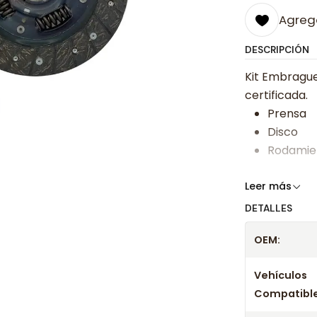
Agrega
DESCRIPCIÓN
Kit Embrague
certificada.
Prensa
Disco
Rodamie
Somos especi
Leer más
bajos y ases
DETALLES
Despacharem
OEM:
24 hrs hábile
confirmación
Vehículos
Compatible