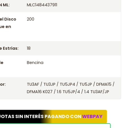
 ML:
MLC1484437911
el Disco
200
ue en
 Estrías:
18
le
Bencina
or:
TU3AF / TU3JP / TU5JP4 / TU5JP / DFMA15 /
DFMA16 K027 / 1.6 TU5JP/4 / 1.4 TU3AF/JP
UOTAS SIN INTERÉS PAGANDO CON
WEBPAY