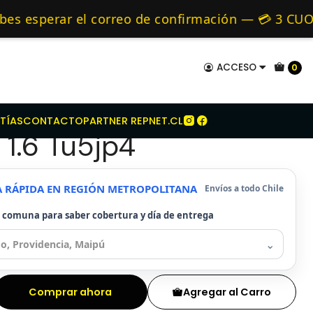
roen
Kit Embrague Para Citroen Xsara 1.6 Tu5jp4
mo de 24 hrs hábiles.
 esperar el correo de confirmación — 💳 3 CUOTA
 y Alternativos 🚚 Envíos diariamente a todo Ch
ACCESO
0
mbrague Para Citroen
TÍAS
CONTACTO
PARTNER REPNET.CL
 1.6 Tu5jp4
A RÁPIDA EN REGIÓN METROPOLITANA
Envíos a todo Chile
u comuna para saber cobertura y día de entrega
⌄
Comprar ahora
Agregar al Carro