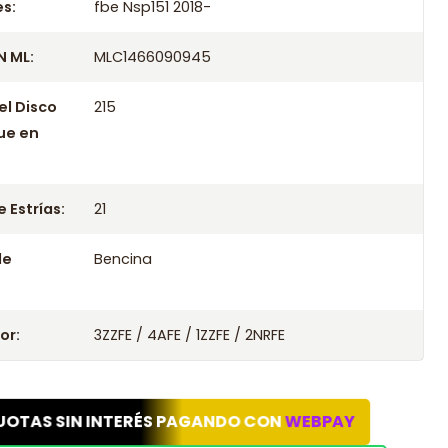
s:
fbe Nsp151 2018-
 ML:
MLC1466090945
el Disco
215
ue en
 Estrías:
21
le
Bencina
or:
3ZZFE / 4AFE / 1ZZFE / 2NRFE
UOTAS SIN INTERÉS PAGANDO CON
WEBPAY