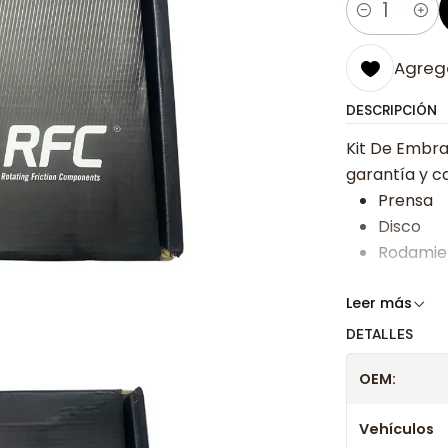
Cantidad
Agrega
DESCRIPCIÓN
Kit De Embra
garantía y ca
Prensa
Disco
Rodamie
Somos especi
Leer más
bajos y ases
DETALLES
Despacharem
OEM:
24 hrs hábile
confirmación
Vehículos