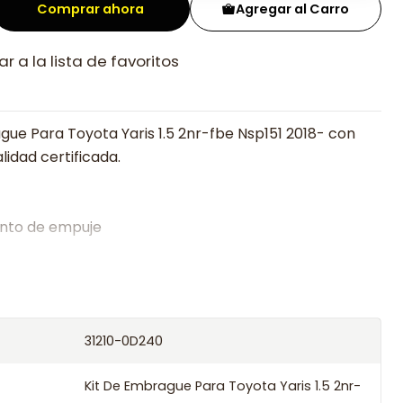
Comprar ahora
Agregar al Carro
r a la lista de favoritos
gue Para Toyota Yaris 1.5 2nr-fbe Nsp151 2018- con
lidad certificada.
nto de empuje
alistas en embragues desde 2019, ofreciendo precios
oría experta.
os el producto con transportista en un máximo de
31210-0D240
s o retira gratis en tienda previo correo de
.
Kit De Embrague Para Toyota Yaris 1.5 2nr-