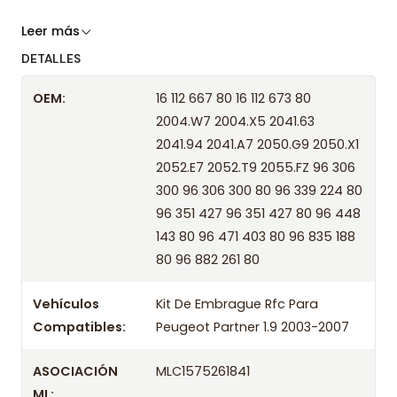
Somos especialistas en embragues desde 2019,
Leer más
ofreciendo precios bajos y asesoría experta.
DETALLES
Despacharemos el producto con transportista en
OEM:
16 112 667 80 16 112 673 80
un máximo de 24 hrs hábiles o retira gratis en
2004.W7 2004.X5 2041.63
tienda previo correo de confirmación.
2041.94 2041.A7 2050.G9 2050.X1
Años compatibles
2052.E7 2052.T9 2055.FZ 96 306
300 96 306 300 80 96 339 224 80
Kit De Embrague Rfc Para Peugeot Partner 1.9
96 351 427 96 351 427 80 96 448
2003
143 80 96 471 403 80 96 835 188
Kit De Embrague Rfc Para Peugeot Partner 1.9
80 96 882 261 80
2004
Kit De Embrague Rfc Para Peugeot Partner 1.9
Vehículos
Kit De Embrague Rfc Para
2005
Compatibles:
Peugeot Partner 1.9 2003-2007
Kit De Embrague Rfc Para Peugeot Partner 1.9
2006
ASOCIACIÓN
MLC1575261841
Kit De Embrague Rfc Para Peugeot Partner 1.9
ML: