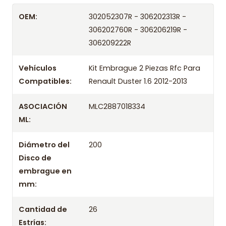
un máximo de 24 hrs hábiles o retira gratis en
OEM:
302052307R - 306202313R -
tienda previo correo de confirmación.
306202760R - 306206219R -
Años compatibles
306209222R
Kit Embrague 2 Piezas Rfc Para Renault Duster 1.6
Vehículos
Kit Embrague 2 Piezas Rfc Para
2012
Compatibles:
Renault Duster 1.6 2012-2013
Kit Embrague 2 Piezas Rfc Para Renault Duster 1.6
2013
ASOCIACIÓN
MLC2887018334
ML:
Diámetro del
200
Disco de
embrague en
mm:
Cantidad de
26
Estrías: