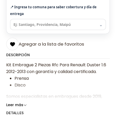
📍 Ingresa tu comuna para saber cobertura y día de
entrega
⌄
Agregar a la lista de favoritos
DESCRIPCIÓN
Kit Embrague 2 Piezas Rfc Para Renault Duster 1.6
2012-2013 con garantía y calidad certificada.
Prensa
Disco
Somos especialistas en embragues desde 2019,
ofreciendo precios bajos y asesoría experta.
Leer más
DETALLES
Despacharemos el producto con transportista en