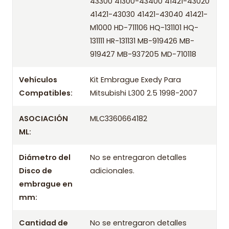
43300 41300-43400 41421-43020
41421-43030 41421-43040 41421-
OEM
/ Códigos equivalentes
M1000 HD-711106 HQ-131101 HQ-
131111 HR-131131 MB-919426 MB-
Información técnica
919427 MB-937205 MD-710118
Producto
Vehículos
Kit Embrague Exedy Para
Información de compra
Compatibles:
Mitsubishi L300 2.5 1998-2007
Entrega el mismo día en comunas aplicables de Santiago si
compras antes de las 10:30 de lunes a viernes. Realizamos
ASOCIACIÓN
MLC3360664182
despachos a todo Chile.
ML:
Incluye
Diámetro del
No se entregaron detalles
- Prensa
Disco de
adicionales.
- Disco
embrague en
mm:
- Rodamiento / Collarín
Aplicación por años
Cantidad de
No se entregaron detalles