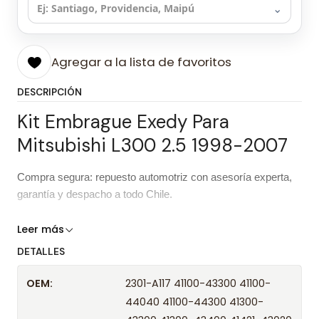
⌄
Agregar a la lista de favoritos
DESCRIPCIÓN
Kit Embrague Exedy Para
Mitsubishi L300 2.5 1998-2007
Compra segura: repuesto automotriz con asesoría experta,
garantía y despacho a todo Chile.
Características del repuesto
Leer más
DETALLES
Kit Embrague Exedy Para Mitsubishi
Producto
L300 2.5 1998-2007
OEM:
2301-A117 41100-43300 41100-
44040 41100-44300 41300-
Marca
Exedy