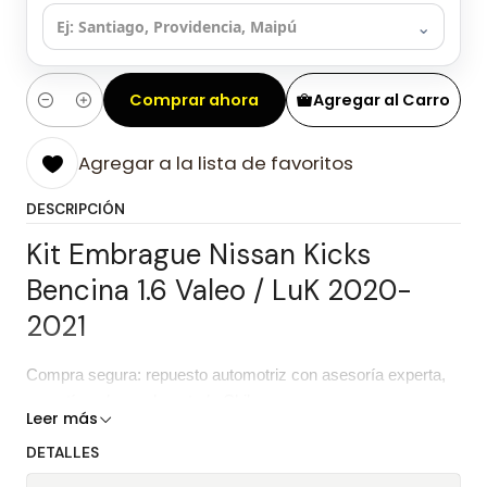
⌄
Comprar ahora
Agregar al Carro
Cantidad
Agregar a la lista de favoritos
DESCRIPCIÓN
Kit Embrague Nissan Kicks
Bencina 1.6 Valeo / LuK 2020-
2021
Compra segura: repuesto automotriz con asesoría experta,
garantía y despacho a todo Chile.
Leer más
Características del repuesto
DETALLES