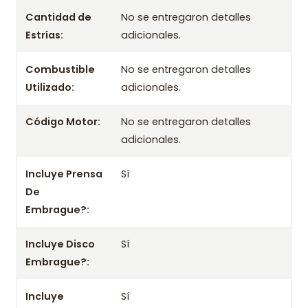
Cantidad de
No se entregaron detalles
- Disco
Estrías:
adicionales.
- Rodamiento / Collarín
Aplicación por años
Combustible
No se entregaron detalles
Utilizado:
adicionales.
2020 2021
30620-00Q0A 30620-00Q0E 30620-00Q0J 30620-00Q1E
Código Motor:
No se entregaron detalles
30620-00Q1M 30620-00Q2B 30620-00Qab 30620-Bn700
adicionales.
30620-Bn710
Información importante
Incluye Prensa
Sí
De
- Mejora el rendimiento y la confiabilidad con este kit.
Embrague?:
- No olvides consultar la aplicación con tu chasis o datos del
vehículo.
Incluye Disco
Sí
Embrague?:
Incluye
Sí