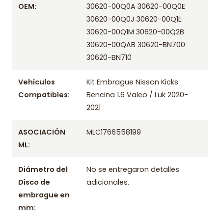
OEM:
30620-00Q0A 30620-00Q0E
Kit Embrague Nissan Kicks Bencina
Producto
1.6 Valeo / LuK 2020-2021
30620-00Q0J 30620-00Q1E
30620-00Q1M 30620-00Q2B
Valeo Prensa Y Disco Rodamiento
30620-00QAB 30620-BN700
Marca
Hidr LuK
30620-BN710
OEM
/ Códigos equivalentes
Vehículos
Kit Embrague Nissan Kicks
Compatibles:
Bencina 1.6 Valeo / Luk 2020-
Información técnica
2021
Producto
ASOCIACIÓN
MLC1766558199
Información de compra
ML:
Entrega el mismo día en comunas aplicables de Santiago si
Diámetro del
No se entregaron detalles
compras antes de las 10:30 de lunes a viernes. Realizamos
Disco de
adicionales.
despachos a todo Chile.
embrague en
Incluye
mm:
- Prensa