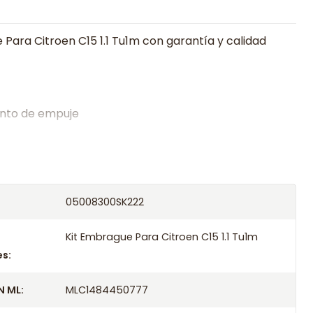
 Para Citroen C15 1.1 Tu1m con garantía y calidad
nto de empuje
alistas en embragues desde 2019, ofreciendo precios
oría experta.
os el producto con transportista en un máximo de
05008300SK222
s o retira gratis en tienda previo correo de
.
Kit Embrague Para Citroen C15 1.1 Tu1m
s:
 ML:
MLC1484450777