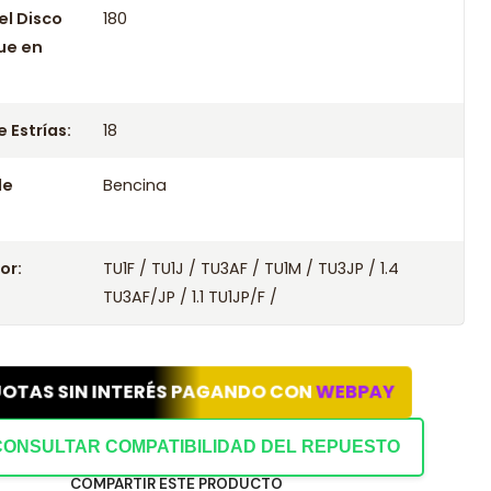
el Disco
180
ue en
 Estrías:
18
le
Bencina
or:
TU1F / TU1J / TU3AF / TU1M / TU3JP / 1.4
TU3AF/JP / 1.1 TU1JP/F /
UOTAS SIN INTERÉS PAGANDO CON
WEBPAY
CONSULTAR COMPATIBILIDAD DEL REPUESTO
COMPARTIR ESTE PRODUCTO