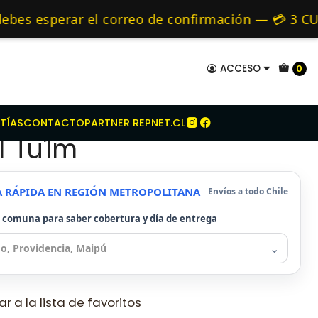
itroen
Kit Embrague Para Citroen C15 1.1 Tu1m
mo de 24 hrs hábiles.
s esperar el correo de confirmación — 💳 3 CUOT
s y Alternativos 🚚 Envíos diariamente a todo Ch
ACCESO
0
mbrague Para Citroen
TÍAS
CONTACTO
PARTNER REPNET.CL
.1 Tu1m
A RÁPIDA EN REGIÓN METROPOLITANA
Envíos a todo Chile
u comuna para saber cobertura y día de entrega
⌄
r a la lista de favoritos