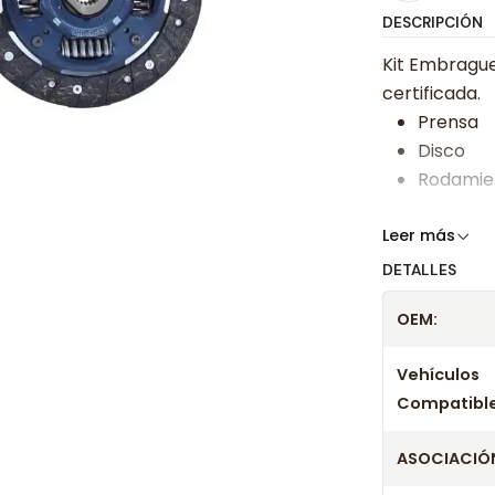
DESCRIPCIÓN
Kit Embrague
certificada.
Prensa
Disco
Rodamie
Somos especi
Leer más
bajos y ases
DETALLES
Despacharem
OEM:
24 hrs hábile
confirmación
Vehículos
Compatible
ASOCIACIÓN