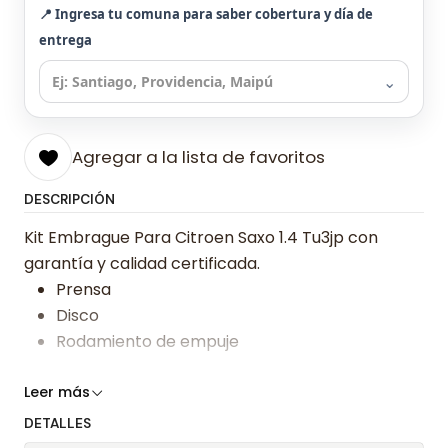
📍 Ingresa tu comuna para saber cobertura y día de
entrega
⌄
Agregar a la lista de favoritos
DESCRIPCIÓN
Kit Embrague Para Citroen Saxo 1.4 Tu3jp con
garantía y calidad certificada.
Prensa
Disco
Rodamiento de empuje
Somos especialistas en embragues desde 2019,
Leer más
ofreciendo precios bajos y asesoría experta.
DETALLES