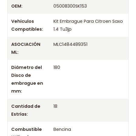
Despacharemos el producto con transportista en
OEM:
05008300SK153
un máximo de 24 hrs hábiles o retira gratis en
tienda previo correo de confirmación.
Vehículos
Kit Embrague Para Citroen Saxo
Compatibles:
1.4 Tu3jp
ASOCIACIÓN
MLC1484489351
ML:
Diámetro del
180
Disco de
embrague en
mm:
Cantidad de
18
Estrías:
Combustible
Bencina