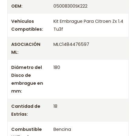
Despacharemos el producto con transportista en
OEM:
05008300SK222
un máximo de 24 hrs hábiles o retira gratis en
tienda previo correo de confirmación.
Vehículos
Kit Embrague Para Citroen Zx 1.4
Compatibles:
Tu3f
ASOCIACIÓN
MLC1484476597
ML:
Diámetro del
180
Disco de
embrague en
mm:
Cantidad de
18
Estrías:
Combustible
Bencina