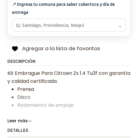
📍 Ingresa tu comuna para saber cobertura y día de
entrega
⌄
Agregar a la lista de favoritos
DESCRIPCIÓN
Kit Embrague Para Citroen Zx 1.4 Tu3f con garantía
y calidad certificada.
Prensa
Disco
Rodamiento de empuje
Somos especialistas en embragues desde 2019,
Leer más
ofreciendo precios bajos y asesoría experta.
DETALLES