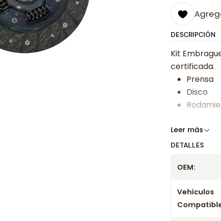
Agrega
DESCRIPCIÓN
Kit Embrague
certificada.
Prensa
Disco
Rodamie
Somos especi
Leer más
bajos y ases
DETALLES
Despacharem
OEM:
24 hrs hábile
confirmación
Vehículos
Compatible