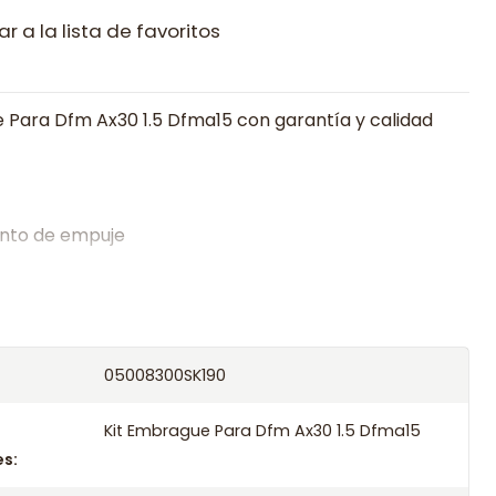
r a la lista de favoritos
 Para Dfm Ax30 1.5 Dfma15 con garantía y calidad
nto de empuje
alistas en embragues desde 2019, ofreciendo precios
oría experta.
os el producto con transportista en un máximo de
05008300SK190
s o retira gratis en tienda previo correo de
.
Kit Embrague Para Dfm Ax30 1.5 Dfma15
s: