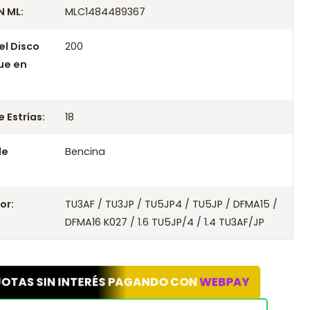
 ML:
MLC1484489367
el Disco
200
ue en
 Estrías:
18
le
Bencina
or:
TU3AF / TU3JP / TU5JP4 / TU5JP / DFMA15 /
DFMA16 K027 / 1.6 TU5JP/4 / 1.4 TU3AF/JP
UOTAS SIN INTERÉS PAGANDO CON
WEBPAY