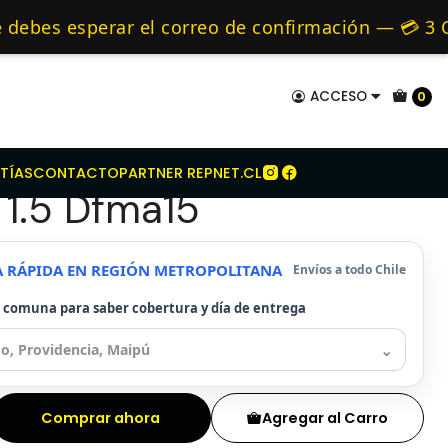
 Kit
Kit Embrague Para Dfm Ax30 1.5 Dfma15
mo de 24 hrs hábiles.
bes esperar el correo de confirmación — 💳 3 CU
es y Alternativos 🚚 Envíos diariamente a todo 
ACCESO
0
Embrague Para Dfm
TÍAS
CONTACTO
PARTNER REPNET.CL
1.5 Dfma15
A RÁPIDA EN REGIÓN METROPOLITANA
Envíos a todo Chile
u comuna para saber cobertura y día de entrega
⌄
Comprar ahora
Agregar al Carro