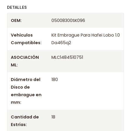
ofreciendo precios bajos y asesoría experta.
DETALLES
Despacharemos el producto con transportista en
OEM:
05008300SK096
un máximo de 24 hrs hábiles o retira gratis en
tienda previo correo de confirmación.
Vehículos
Kit Embrague Para Hafei Lobo 1.0
Compatibles:
Da465q2
ASOCIACIÓN
MLC1484510751
ML:
Diámetro del
180
Disco de
embrague en
mm:
Cantidad de
18
Estrías: