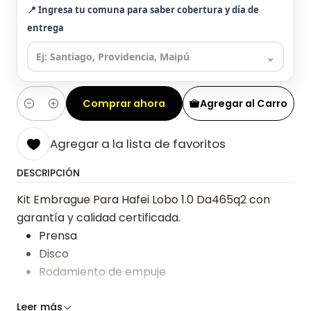
📍 Ingresa tu comuna para saber cobertura y día de
entrega
⌄
Comprar ahora
Agregar al Carro
Cantidad
Agregar a la lista de favoritos
DESCRIPCIÓN
Kit Embrague Para Hafei Lobo 1.0 Da465q2 con
garantía y calidad certificada.
Prensa
Disco
Rodamiento de empuje
Somos especialistas en embragues desde 2019,
Leer más