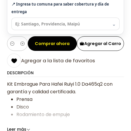
📍 Ingresa tu comuna para saber cobertura y día de
entrega
⌄
Comprar ahora
Agregar al Carro
Cantidad
Agregar a la lista de favoritos
DESCRIPCIÓN
Kit Embrague Para Hafei Ruiyi 1.0 Da465q2 con
garantía y calidad certificada.
Prensa
Disco
Rodamiento de empuje
Somos especialistas en embragues desde 2019,
Leer más