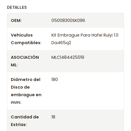
ofreciendo precios bajos y asesoría experta.
DETALLES
Despacharemos el producto con transportista en
OEM:
05008300SK096
un máximo de 24 hrs hábiles o retira gratis en
tienda previo correo de confirmación.
Vehículos
Kit Embrague Para Hafei Ruiyi 1.0
Compatibles:
Da465q2
ASOCIACIÓN
MLC1484425019
ML:
Diámetro del
180
Disco de
embrague en
mm:
Cantidad de
18
Estrías: