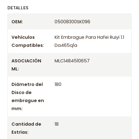
ofreciendo precios bajos y asesoría experta.
DETALLES
Despacharemos el producto con transportista en
OEM:
05008300SK096
un máximo de 24 hrs hábiles o retira gratis en
tienda previo correo de confirmación.
Vehículos
Kit Embrague Para Hafei Ruiyi 1.1
Compatibles:
Da465q1a
ASOCIACIÓN
MLC1484510657
ML:
Diámetro del
180
Disco de
embrague en
mm:
Cantidad de
18
Estrías: