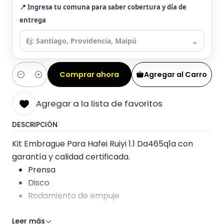
📍 Ingresa tu comuna para saber cobertura y día de
entrega
⌄
Comprar ahora
Agregar al Carro
Cantidad
Agregar a la lista de favoritos
DESCRIPCIÓN
Kit Embrague Para Hafei Ruiyi 1.1 Da465q1a con
garantía y calidad certificada.
Prensa
Disco
Rodamiento de empuje
Somos especialistas en embragues desde 2019,
Leer más