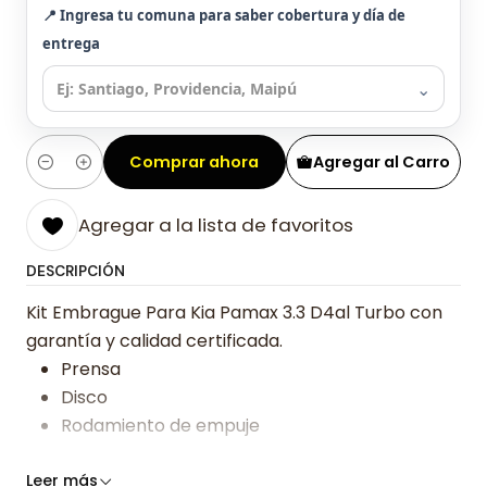
📍 Ingresa tu comuna para saber cobertura y día de
entrega
⌄
Comprar ahora
Agregar al Carro
Cantidad
Agregar a la lista de favoritos
DESCRIPCIÓN
Kit Embrague Para Kia Pamax 3.3 D4al Turbo con
garantía y calidad certificada.
Prensa
Disco
Rodamiento de empuje
Somos especialistas en embragues desde 2019,
Leer más