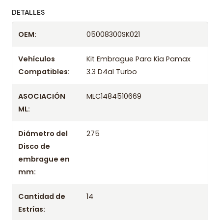
ofreciendo precios bajos y asesoría experta.
DETALLES
Despacharemos el producto con transportista en
OEM:
05008300SK021
un máximo de 24 hrs hábiles o retira gratis en
tienda previo correo de confirmación.
Vehículos
Kit Embrague Para Kia Pamax
Compatibles:
3.3 D4al Turbo
ASOCIACIÓN
MLC1484510669
ML:
Diámetro del
275
Disco de
embrague en
mm:
Cantidad de
14
Estrías: