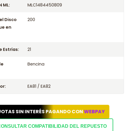
 ML:
MLC1484450809
el Disco
200
ue en
 Estrías:
21
le
Bencina
or:
EA81 / EA82
UOTAS SIN INTERÉS PAGANDO CON
WEBPAY
CONSULTAR COMPATIBILIDAD DEL REPUESTO