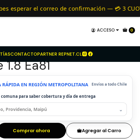
ubaru
Kit Embrague Para Subaru Leone 1.8 Ea81
mo de 24 hrs hábiles.
 esperar el correo de confirmación — 💳 3 CUOTA
 y Alternativos 🚚 Envíos diariamente a todo Chi
ACCESO
0
mbrague Para Subaru
TÍAS
CONTACTO
PARTNER REPNET.CL
 1.8 Ea81
A RÁPIDA EN REGIÓN METROPOLITANA
Envíos a todo Chile
u comuna para saber cobertura y día de entrega
⌄
Comprar ahora
Agregar al Carro