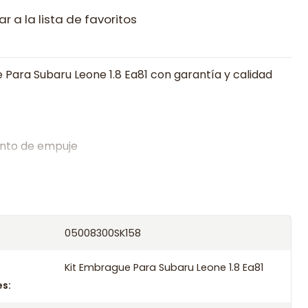
r a la lista de favoritos
 Para Subaru Leone 1.8 Ea81 con garantía y calidad
nto de empuje
alistas en embragues desde 2019, ofreciendo precios
oría experta.
os el producto con transportista en un máximo de
05008300SK158
s o retira gratis en tienda previo correo de
.
Kit Embrague Para Subaru Leone 1.8 Ea81
s: