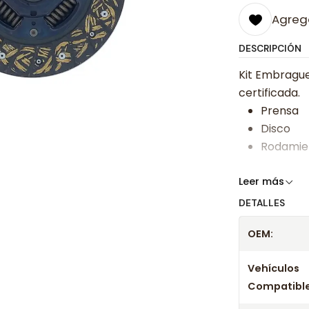
Agrega
DESCRIPCIÓN
Kit Embrague
certificada.
Prensa
Disco
Rodamie
Somos especi
Leer más
bajos y ases
DETALLES
Despacharem
OEM:
24 hrs hábile
confirmación
Vehículos
Compatible