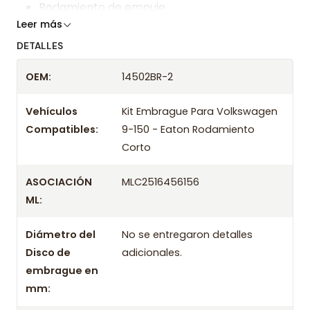
Rodamiento de empuje
Leer más
Somos especialistas en embragues desde 2019,
DETALLES
ofreciendo precios bajos y asesoría experta.
OEM:
14502BR-2
Despacharemos el producto con transportista en
un máximo de 24 hrs hábiles o retira gratis en
Vehículos
Kit Embrague Para Volkswagen
tienda previo correo de confirmación.
Compatibles:
9-150 - Eaton Rodamiento
Corto
ASOCIACIÓN
MLC2516456156
ML:
Diámetro del
No se entregaron detalles
Disco de
adicionales.
embrague en
mm: