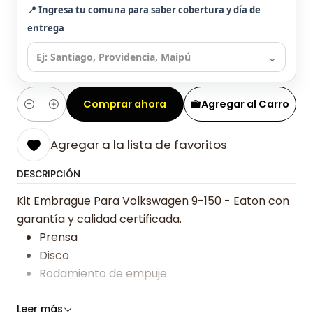
📍 Ingresa tu comuna para saber cobertura y día de
entrega
⌄
Comprar ahora
Agregar al Carro
Cantidad
Agregar a la lista de favoritos
DESCRIPCIÓN
Kit Embrague Para Volkswagen 9-150 - Eaton con
garantía y calidad certificada.
Prensa
Disco
Rodamiento de empuje
Somos especialistas en embragues desde 2019,
Leer más