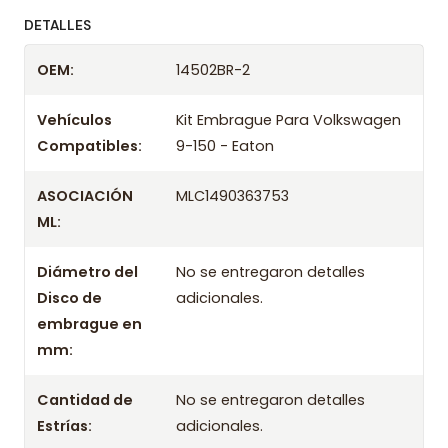
ofreciendo precios bajos y asesoría experta.
DETALLES
Despacharemos el producto con transportista en
OEM:
14502BR-2
un máximo de 24 hrs hábiles o retira gratis en
tienda previo correo de confirmación.
Vehículos
Kit Embrague Para Volkswagen
Compatibles:
9-150 - Eaton
ASOCIACIÓN
MLC1490363753
ML:
Diámetro del
No se entregaron detalles
Disco de
adicionales.
embrague en
mm:
Cantidad de
No se entregaron detalles
Estrías:
adicionales.