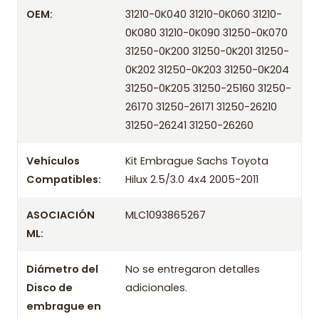
Despacharemos el producto con transportista en
OEM:
31210-0K040 31210-0K060 31210-
un máximo de 24 hrs hábiles o retira gratis en
0K080 31210-0K090 31250-0K070
tienda previo correo de confirmación.
31250-0K200 31250-0K201 31250-
Años compatibles
0K202 31250-0K203 31250-0K204
31250-0K205 31250-25160 31250-
Kit Embrague Sachs Toyota Hilux 2.5/3.0 4x4 2005
26170 31250-26171 31250-26210
Kit Embrague Sachs Toyota Hilux 2.5/3.0 4x4 2006
31250-26241 31250-26260
Kit Embrague Sachs Toyota Hilux 2.5/3.0 4x4 2007
Kit Embrague Sachs Toyota Hilux 2.5/3.0 4x4 2008
Vehículos
Kit Embrague Sachs Toyota
Kit Embrague Sachs Toyota Hilux 2.5/3.0 4x4 2009
Compatibles:
Hilux 2.5/3.0 4x4 2005-2011
Kit Embrague Sachs Toyota Hilux 2.5/3.0 4x4 2010
ASOCIACIÓN
MLC1093865267
Kit Embrague Sachs Toyota Hilux 2.5/3.0 4x4 2011
ML:
Diámetro del
No se entregaron detalles
Disco de
adicionales.
embrague en