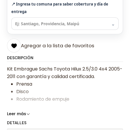
📍 Ingresa tu comuna para saber cobertura y día de
entrega
⌄
Agregar a la lista de favoritos
DESCRIPCIÓN
Kit Embrague Sachs Toyota Hilux 2.5/3.0 4x4 2005-
2011 con garantía y calidad certificada.
Prensa
Disco
Rodamiento de empuje
Somos especialistas en embragues desde 2019,
Leer más
ofreciendo precios bajos y asesoría experta.
DETALLES