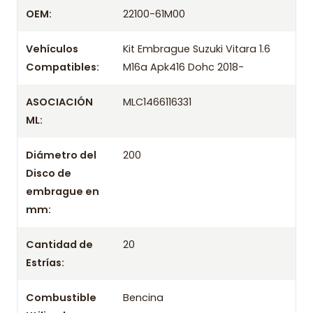
Despacharemos el producto con transportista en
OEM:
22100-61M00
un máximo de 24 hrs hábiles o retira gratis en
tienda previo correo de confirmación.
Vehículos
Kit Embrague Suzuki Vitara 1.6
Compatibles:
M16a Apk416 Dohc 2018-
ASOCIACIÓN
MLC1466116331
ML:
Diámetro del
200
Disco de
embrague en
mm:
Cantidad de
20
Estrías:
Combustible
Bencina