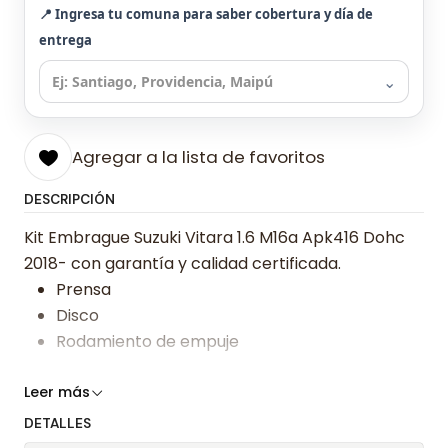
📍 Ingresa tu comuna para saber cobertura y día de
entrega
⌄
Agregar a la lista de favoritos
DESCRIPCIÓN
Kit Embrague Suzuki Vitara 1.6 M16a Apk416 Dohc
2018- con garantía y calidad certificada.
Prensa
Disco
Rodamiento de empuje
Somos especialistas en embragues desde 2019,
Leer más
ofreciendo precios bajos y asesoría experta.
DETALLES