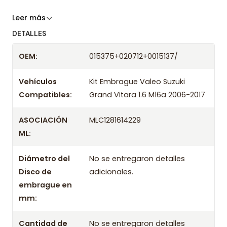
Somos especialistas en embragues desde 2019,
Leer más
ofreciendo precios bajos y asesoría experta.
DETALLES
Despacharemos el producto con transportista en
OEM:
015375+020712+0015137/
un máximo de 24 hrs hábiles o retira gratis en
tienda previo correo de confirmación.
Vehículos
Kit Embrague Valeo Suzuki
Compatibles:
Grand Vitara 1.6 M16a 2006-2017
Años compatibles
Kit Embrague Valeo Suzuki Grand Vitara 1.6 M16a
ASOCIACIÓN
MLC1281614229
2006
ML:
Kit Embrague Valeo Suzuki Grand Vitara 1.6 M16a
2007
Diámetro del
No se entregaron detalles
Kit Embrague Valeo Suzuki Grand Vitara 1.6 M16a
Disco de
adicionales.
2008
embrague en
Kit Embrague Valeo Suzuki Grand Vitara 1.6 M16a
mm:
2009
Cantidad de
No se entregaron detalles
Kit Embrague Valeo Suzuki Grand Vitara 1.6 M16a