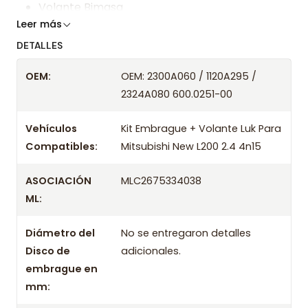
Volante Bimasa
Leer más
Somos especialistas en embragues desde 2019,
DETALLES
ofreciendo precios bajos y asesoría experta.
OEM:
OEM: 2300A060 / 1120A295 /
Despacharemos el producto con transportista en
2324A080 600.0251-00
un máximo de 24 hrs hábiles o retira gratis en
tienda previo correo de confirmación.
Vehículos
Kit Embrague + Volante Luk Para
Compatibles:
Mitsubishi New L200 2.4 4n15
Año
Compatibilidad
ASOCIACIÓN
MLC2675334038
MITSUBISHI NEW L200 2.4 DIESEL MOTOR
2016
ML:
4N15 2016
MITSUBISHI NEW L200 2.4 DIESEL MOTOR
Diámetro del
No se entregaron detalles
2017
4N15 2017
Disco de
adicionales.
embrague en
MITSUBISHI NEW L200 2.4 DIESEL MOTOR
mm:
2018
4N15 2018