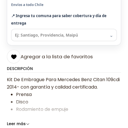
Envíos a todo Chile
📍 Ingresa tu comuna para saber cobertura y día de
entrega
⌄
Agregar a la lista de favoritos
DESCRIPCIÓN
Kit De Embrague Para Mercedes Benz Citan 109cdi
2014- con garantía y calidad certificada.
Prensa
Disco
Rodamiento de empuje
Somos especialistas en embragues desde 2019,
Leer más