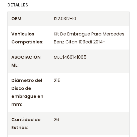
ofreciendo precios bajos y asesoría experta.
DETALLES
Despacharemos el producto con transportista en
OEM:
122.0312-10
un máximo de 24 hrs hábiles o retira gratis en
tienda previo correo de confirmación.
Vehículos
Kit De Embrague Para Mercedes
Compatibles:
Benz Citan 109cdi 2014-
ASOCIACIÓN
MLC1466141065
ML:
Diámetro del
215
Disco de
embrague en
mm:
Cantidad de
26
Estrías: