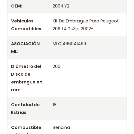
Despacharemos el producto con transportista en
OEM:
2004.Y2
un máximo de 24 hrs hábiles o retira gratis en
tienda previo correo de confirmación.
Vehículos
Kit De Embrague Para Peugeot
Compatibles:
206 1.4 Tu3jp 2002-
ASOCIACIÓN
MLC1466041499
ML:
Diámetro del
200
Disco de
embrague en
mm:
Cantidad de
18
Estrías:
Combustible
Bencina