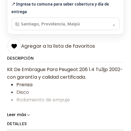
📍 Ingresa tu comuna para saber cobertura y día de
entrega
⌄
Agregar a la lista de favoritos
DESCRIPCIÓN
Kit De Embrague Para Peugeot 206 1.4 Tu3jp 2002-
con garantía y calidad certificada.
Prensa
Disco
Rodamiento de empuje
Somos especialistas en embragues desde 2019,
Leer más
ofreciendo precios bajos y asesoría experta.
DETALLES