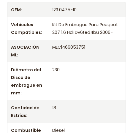
ofreciendo precios bajos y asesoría experta.
OEM:
123.0475-10
Despacharemos el producto con transportista en
un máximo de 24 hrs hábiles o retira gratis en
Vehículos
Kit De Embrague Para Peugeot
tienda previo correo de confirmación.
Compatibles:
207 1.6 Hdi Dv6ted4bu 2006-
ASOCIACIÓN
MLC1466053751
ML:
Diámetro del
230
Disco de
embrague en
mm:
Cantidad de
18
Estrías:
Combustible
Diesel