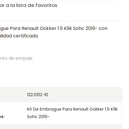
r a la lista de favoritos
gue Para Renault Dokker 1.5 K9k Sohc 2019- con
lidad certificada.
nto de empuje
alistas en embragues desde 2019, ofreciendo precios
oría experta.
os el producto con transportista en un máximo de
122.0312-10
s o retira gratis en tienda previo correo de
.
Kit De Embrague Para Renault Dokker 1.5 K9k
s:
Sohc 2019-