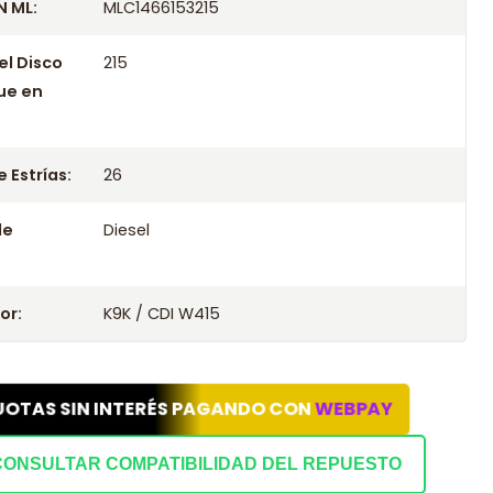
 ML:
MLC1466153215
el Disco
215
ue en
 Estrías:
26
le
Diesel
or:
K9K / CDI W415
UOTAS SIN INTERÉS PAGANDO CON
WEBPAY
CONSULTAR COMPATIBILIDAD DEL REPUESTO