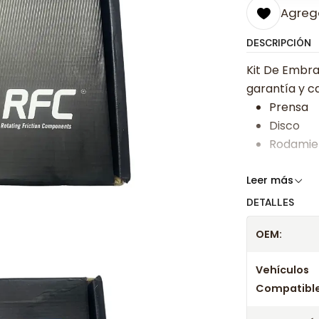
Agrega
DESCRIPCIÓN
Kit De Embra
garantía y ca
Prensa
Disco
Rodamie
Somos especi
Leer más
bajos y ases
DETALLES
Despacharem
OEM:
24 hrs hábile
confirmación
Vehículos
Compatible