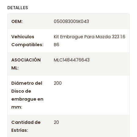
ofreciendo precios bajos y asesoría experta.
DETALLES
Despacharemos el producto con transportista en
OEM:
05008300SK043
un máximo de 24 hrs hábiles o retira gratis en
tienda previo correo de confirmación.
Vehículos
Kit Embrague Para Mazda 323 1.6
Compatibles:
B6
ASOCIACIÓN
MLC1484476643
ML:
Diámetro del
200
Disco de
embrague en
mm:
Cantidad de
20
Estrías: