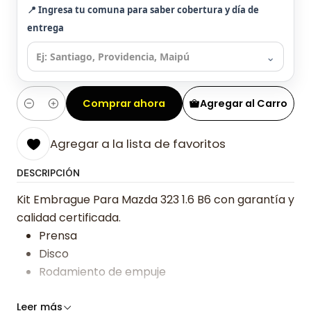
📍 Ingresa tu comuna para saber cobertura y día de
entrega
⌄
Comprar ahora
Agregar al Carro
Cantidad
Agregar a la lista de favoritos
DESCRIPCIÓN
Kit Embrague Para Mazda 323 1.6 B6 con garantía y
calidad certificada.
Prensa
Disco
Rodamiento de empuje
Somos especialistas en embragues desde 2019,
Leer más