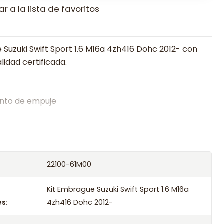
r a la lista de favoritos
 Suzuki Swift Sport 1.6 M16a 4zh416 Dohc 2012- con
lidad certificada.
nto de empuje
alistas en embragues desde 2019, ofreciendo precios
oría experta.
os el producto con transportista en un máximo de
22100-61M00
s o retira gratis en tienda previo correo de
.
Kit Embrague Suzuki Swift Sport 1.6 M16a
s:
4zh416 Dohc 2012-