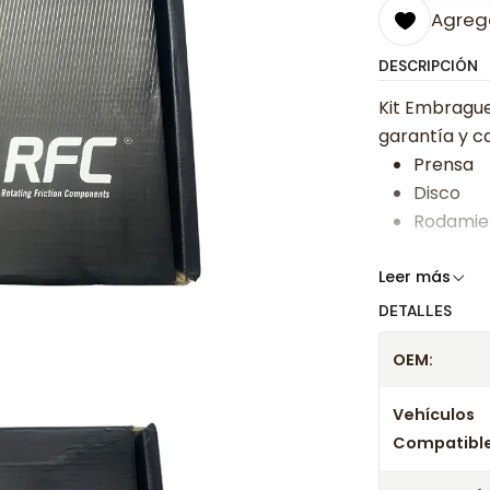
Agrega
DESCRIPCIÓN
Kit Embrague
garantía y ca
Prensa
Disco
Rodamie
Somos especi
Leer más
bajos y ases
DETALLES
Despacharem
OEM:
24 hrs hábile
confirmación
Vehículos
Compatible