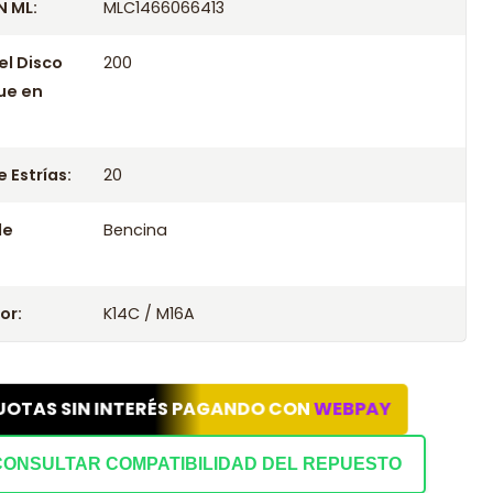
 ML:
MLC1466066413
el Disco
200
ue en
 Estrías:
20
le
Bencina
or:
K14C / M16A
UOTAS SIN INTERÉS PAGANDO CON
WEBPAY
CONSULTAR COMPATIBILIDAD DEL REPUESTO