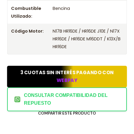
Combustible
Bencina
Utilizado:
Código Motor:
N17B HR16DE / HR16DE J10E / N17X
HR16DE / HR16DE M16DDT / K13X/B
HR16DE
3 CUOTAS SIN INTERÉS PAGANDO CON
WEBPAY
CONSULTAR COMPATIBILIDAD DEL
REPUESTO
COMPARTIR ESTE PRODUCTO