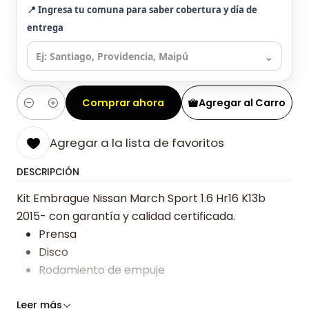
📍 Ingresa tu comuna para saber cobertura y día de
entrega
⌄
Comprar ahora
Agregar al Carro
Cantidad
Agregar a la lista de favoritos
DESCRIPCIÓN
Kit Embrague Nissan March Sport 1.6 Hr16 K13b
2015- con garantía y calidad certificada.
Prensa
Disco
Rodamiento de empuje
Somos especialistas en embragues desde 2019,
Leer más