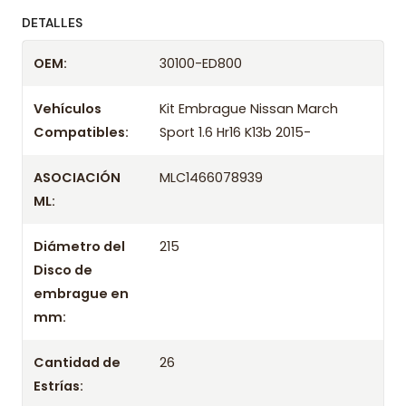
ofreciendo precios bajos y asesoría experta.
DETALLES
Despacharemos el producto con transportista en
OEM:
30100-ED800
un máximo de 24 hrs hábiles o retira gratis en
tienda previo correo de confirmación.
Vehículos
Kit Embrague Nissan March
Compatibles:
Sport 1.6 Hr16 K13b 2015-
ASOCIACIÓN
MLC1466078939
ML:
Diámetro del
215
Disco de
embrague en
mm:
Cantidad de
26
Estrías: